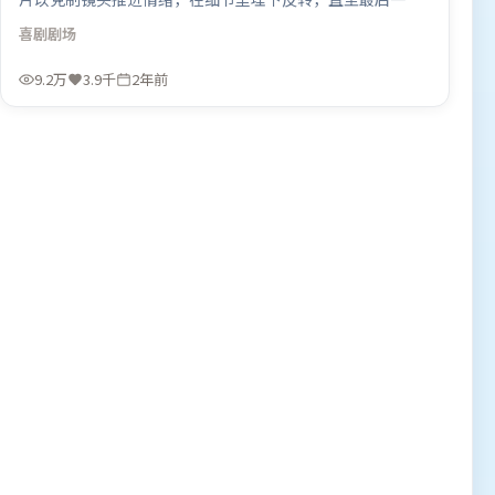
才揭开谜底。动作场面设计讲究空间与节奏，文戏部分同样
喜剧
剧场
扎实耐嚼。由克里斯托弗·诺兰执导，段奕宏、宋康昊、孙
艺珍，全智贤、长泽雅美、胡歌等联袂出演。影片于2024年
9.2万
3.9千
2年前
4月13日（中国大陆）在部分地区首映上线，适合喜欢喜剧
题材的观众观看。