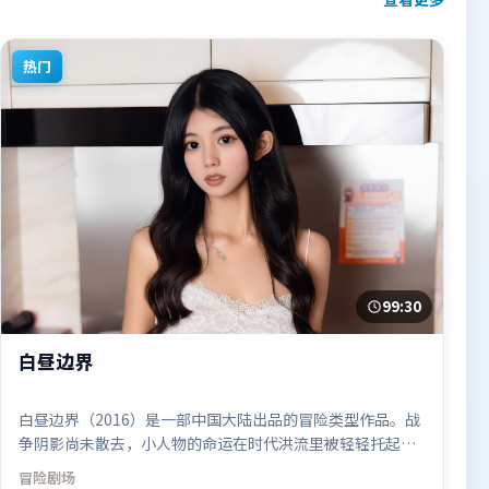
热门
99:30
白昼边界
白昼边界（2016）是一部中国大陆出品的冒险类型作品。战
争阴影尚未散去，小人物的命运在时代洪流里被轻轻托起又
放下。叙事线索多线并进，最终在关键节点收束。由管虎执
冒险
剧场