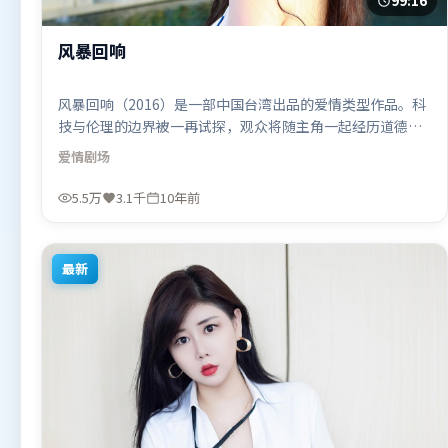
99:16
风暴回响
风暴回响（2016）是一部中国台湾出品的爱情类型作品。科
技与伦理的边界被一再试探，观众将随主角一起经历道德震
荡。高潮段落信息密度高，情绪释放与主题回扣同时完成。
爱情
剧场
由冯小刚执导，李政宰、张家辉、提莫西·查拉米，马东锡
等联袂出演。影片于2016年1月14日（中国台湾）在部分地
5.5万
3.1千
10年前
区首映上线，适合喜欢爱情题材的观众观看。
最新