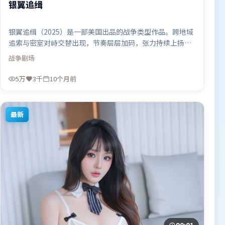
银翼追缉
银翼追缉（2025）是一部美国出品的战争类型作品。跨地域
追索与密室对峙交替出现，节奏层层加码，张力持续上扬。
摄影与美术共同营造出强烈地域气质，增强沉浸感。由林超
战争
剧场
贤执导，孙艺珍、胡歌、古天乐，章子怡、提莫西·查拉米
等联袂出演。影片于2025年10月4日（美国）在部分地区首
5万
3千
10个月前
映上线，适合喜欢战争题材的观众观看。
最新