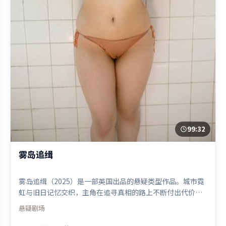
99:32
雾岛追缉
雾岛追缉（2025）是一部英国出品的悬疑类型作品。城市霓
虹与旧日记忆交织，主角在追寻真相的路上不断付出代价。
高潮段落信息密度高，情绪释放与主题回扣同时完成。由王
悬疑
剧场
家卫执导，杨幂、吴京、马东锡，黄渤等联袂出演。影片于
2025年2月17日（英国）在部分地区首映上线，适合喜欢悬