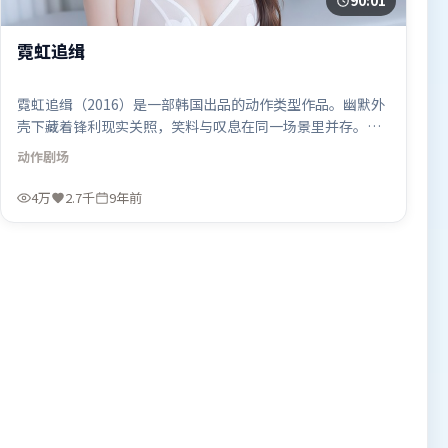
90:01
霓虹追缉
霓虹追缉（2016）是一部韩国出品的动作类型作品。幽默外
壳下藏着锋利现实关照，笑料与叹息在同一场景里并存。动
作场面设计讲究空间与节奏，文戏部分同样扎实耐嚼。由程
动作
剧场
耳执导，艾米莉·布朗特、刘德华、马东锡，古天乐、李政
宰、吴京等联袂出演。影片于2016年11月8日（韩国）在部
4万
2.7千
9年前
分地区首映上线，适合喜欢动作题材的观众观看。