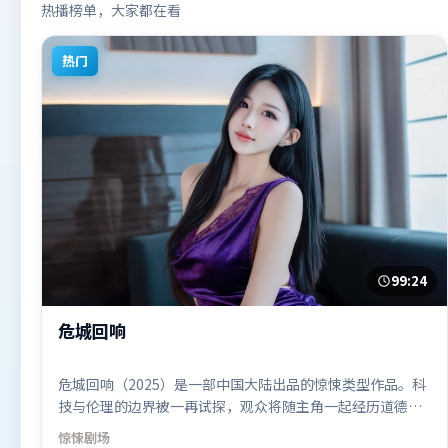
热播榜单，大家都在看
热门
99:24
危城回响
危城回响（2025）是一部中国大陆出品的惊悚类型作品。科
技与伦理的边界被一再试探，观众将随主角一起经历道德震
荡。人物关系网复杂却不凌乱，每场对手戏都推动信息增
惊悚
剧场