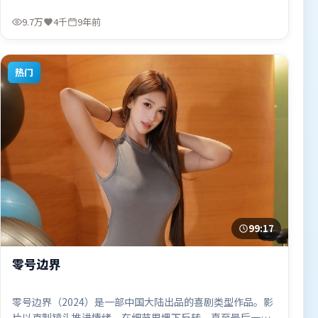
导，全智贤、肖战、古天乐，杨紫、雷佳音等联袂出演。影
片于2016年12月22日（中国大陆）在部分地区首映上线，适
9.7万
4千
9年前
合喜欢冒险题材的观众观看。
热门
99:17
零号边界
零号边界（2024）是一部中国大陆出品的喜剧类型作品。影
片以克制镜头推进情绪，在细节里埋下反转，直至最后一刻