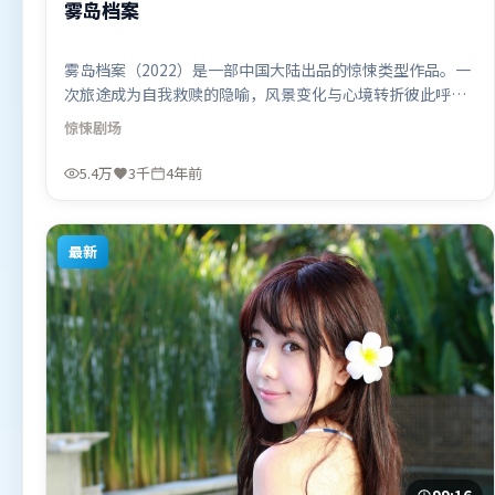
雾岛档案
雾岛档案（2022）是一部中国大陆出品的惊悚类型作品。一
次旅途成为自我救赎的隐喻，风景变化与心境转折彼此呼
应。高潮段落信息密度高，情绪释放与主题回扣同时完成。
惊悚
剧场
由拉吉库马尔·希拉尼执导，赵丽颖、段奕宏、张家辉，汤
唯等联袂出演。影片于2022年1月1日（中国大陆）在部分地
5.4万
3千
4年前
区首映上线，适合喜欢惊悚题材的观众观看。
最新