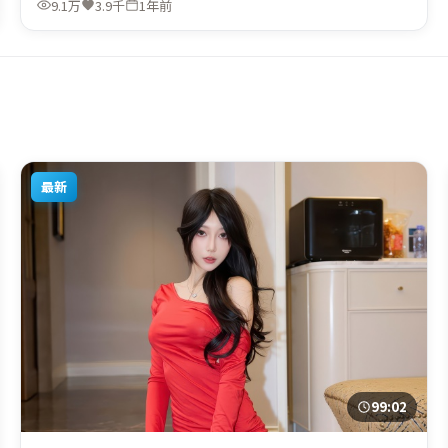
9.1万
3.9千
1年前
疑题材的观众观看。
最新
99:02