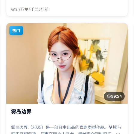
薛晓路执导，周冬雨、艾米莉·布朗特、苍井优，朱一龙等
联袂出演。影片于2020年11月28日（中国大陆）在部分地区
9.7万
4千
5年前
首映上线，适合喜欢战争题材的观众观看。
热门
99:54
雾岛边界
雾岛边界（2025）是一部日本出品的喜剧类型作品。梦境与
现实互相渗透，叙事在碎片中拼合，留给观众回味空间。高