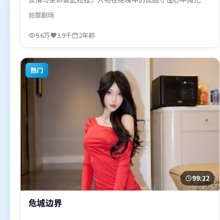
叙事线索多线并进，最终在关键节点收束。由李安执导，沈
犯罪
剧场
腾、汤唯、托尼·贾，赵丽颖等联袂出演。影片于2024年5
月13日（韩国）在部分地区首映上线，适合喜欢犯罪题材的
9.6万
3.9千
2年前
观众观看。
热门
99:22
危城边界