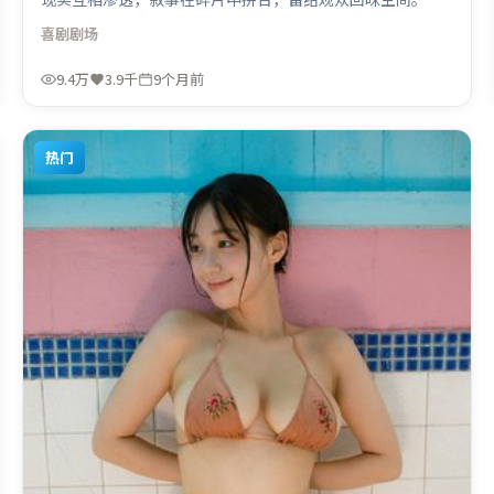
潮段落信息密度高，情绪释放与主题回扣同时完成。由丹尼
喜剧
剧场
斯·维伦纽瓦执导，汤姆·哈迪、刘亦菲、章子怡，赵丽
颖、李政宰等联袂出演。影片于2025年11月20日（日本）在
9.4万
3.9千
9个月前
部分地区首映上线，适合喜欢喜剧题材的观众观看。
热门