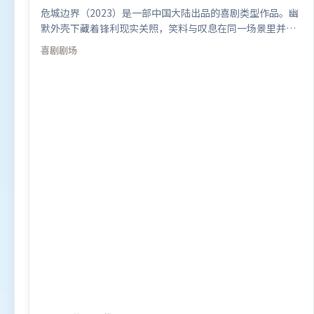
危城边界（2023）是一部中国大陆出品的喜剧类型作品。幽
默外壳下藏着锋利现实关照，笑料与叹息在同一场景里并
存。叙事线索多线并进，最终在关键节点收束。由是枝裕和
喜剧
剧场
执导，章子怡、马东锡、段奕宏，堺雅人等联袂出演。影片
于2023年8月11日（中国大陆）在部分地区首映上线，适合
喜欢喜剧题材的观众观看。