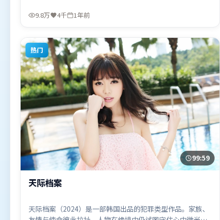
量。由陈思诚执导，肖战、沈腾、李政宰，胡歌、苍井优等
联袂出演。影片于2025年6月1日（中国大陆）在部分地区首
9.8万
4千
1年前
映上线，适合喜欢惊悚题材的观众观看。
热门
99:59
天际档案
天际档案（2024）是一部韩国出品的犯罪类型作品。家族、
友情与使命彼此拉扯，人物在绝境中仍试图守住心中微光。