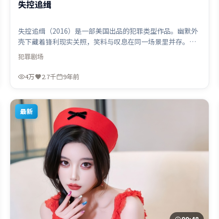
失控追缉
失控追缉（2016）是一部美国出品的犯罪类型作品。幽默外
壳下藏着锋利现实关照，笑料与叹息在同一场景里并存。视
听风格统一而富有实验感，配乐与画面情绪贴合。由詹姆斯
犯罪
剧场
·卡梅隆执导，汤姆·哈迪、宋康昊、秦海璐，胡歌、托尼
·贾、李政宰等联袂出演。影片于2016年11月16日（美国）
4万
2.7千
9年前
在部分地区首映上线，适合喜欢犯罪题材的观众观看。
最新