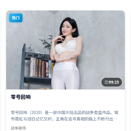
热门
99:25
零号回响
零号回响（2020）是一部中国大陆出品的战争类型作品。城
市霓虹与旧日记忆交织，主角在追寻真相的路上不断付出代
价。视听风格统一而富有实验感，配乐与画面情绪贴合。由
战争
剧场